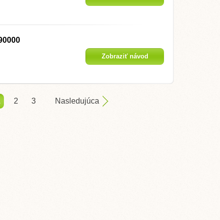
90000
Zobraziť návod
1
2
3
Nasledujúca