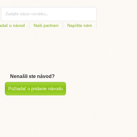
adať o návod
Naši partneri
Napíšte nám
Nenašli ste návod?
Požiadať o pridanie návodu